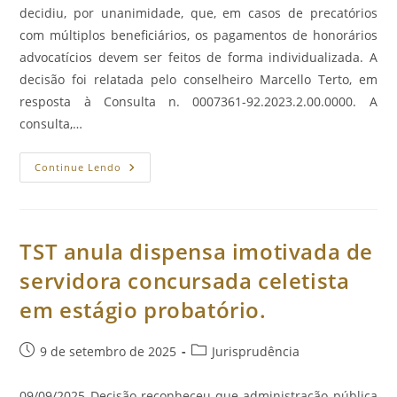
decidiu, por unanimidade, que, em casos de precatórios
com múltiplos beneficiários, os pagamentos de honorários
advocatícios devem ser feitos de forma individualizada. A
decisão foi relatada pelo conselheiro Marcello Terto, em
resposta à Consulta n. 0007361-92.2023.2.00.0000. A
consulta,…
Honorários
Continue Lendo
Advocatícios
Em
Casos
De
Precatórios
Devem
TST anula dispensa imotivada de
Ser
Pagos
servidora concursada celetista
Individualmente.
em estágio probatório.
Post
Categoria
9 de setembro de 2025
Jurisprudência
publicado:
do
post:
09/09/2025 Decisão reconheceu que administração pública