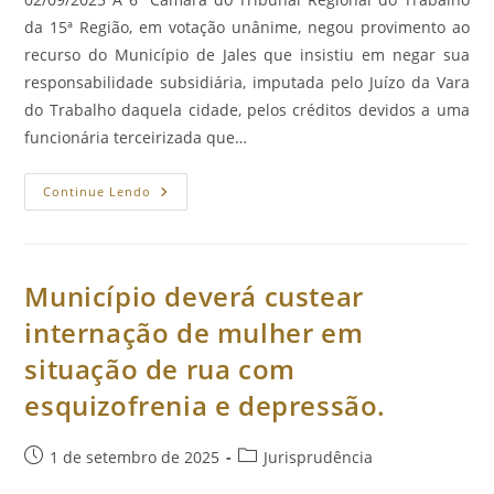
da 15ª Região, em votação unânime, negou provimento ao
recurso do Município de Jales que insistiu em negar sua
responsabilidade subsidiária, imputada pelo Juízo da Vara
do Trabalho daquela cidade, pelos créditos devidos a uma
funcionária terceirizada que…
Município
Continue Lendo
É
Responsabilizado
Por
Fiscalização
Ineficaz
Em
Município deverá custear
Serviço
Terceirizado.
internação de mulher em
situação de rua com
esquizofrenia e depressão.
Post
Categoria
1 de setembro de 2025
Jurisprudência
publicado:
do