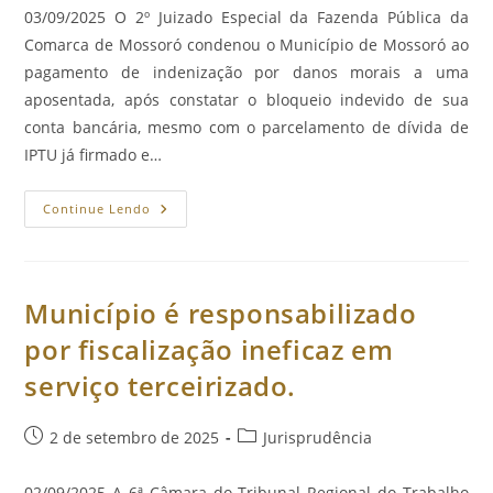
post:
03/09/2025 O 2º Juizado Especial da Fazenda Pública da
Comarca de Mossoró condenou o Município de Mossoró ao
pagamento de indenização por danos morais a uma
aposentada, após constatar o bloqueio indevido de sua
conta bancária, mesmo com o parcelamento de dívida de
IPTU já firmado e…
Município
Continue Lendo
É
Condenado
A
Indenizar
Aposentada
Por
Município é responsabilizado
Bloqueio
Indevido
por fiscalização ineficaz em
De
Conta
serviço terceirizado.
Após
Parcelamento
De
Dívida
Post
Categoria
2 de setembro de 2025
Jurisprudência
De
IPTU.
publicado:
do
post:
02/09/2025 A 6ª Câmara do Tribunal Regional do Trabalho