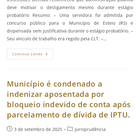
deve motivar o desligamento mesmo durante estágio
probatório Resumo: – Uma servidora foi admitida por
concurso público para o Município de Esteio (RS) e
dispensada sem justificativa durante o estágio probatório. –
Seu vínculo de trabalho era regido pela CLT. –…
TST
Continue Lendo
Anula
Dispensa
Imotivada
De
Servidora
Concursada
Município é condenado a
Celetista
Em
indenizar aposentada por
Estágio
Probatório.
bloqueio indevido de conta após
parcelamento de dívida de IPTU.
Post
Categoria
3 de setembro de 2025
Jurisprudência
publicado:
do