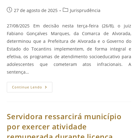
Post
Categoria
27 de agosto de 2025
Jurisprudência
publicado:
do
post:
27/08/2025 Em decisão nesta terça-feira (26/8), o juiz
Fabiano Gonçalves Marques, da Comarca de Alvorada,
determinou que a Prefeitura de Alvorada e o Governo do
Estado do Tocantins implementem, de forma integral e
efetiva, os programas de atendimento socioeducativo para
adolescentes que cometeram atos infracionais. A
sentença…
Comarca
Continue Lendo
De
Alvorada:
Justiça
Determina
Que
Município
Servidora ressarcirá município
E
Estado
por exercer atividade
Implementem
Programas
remunerada durante licença
Para