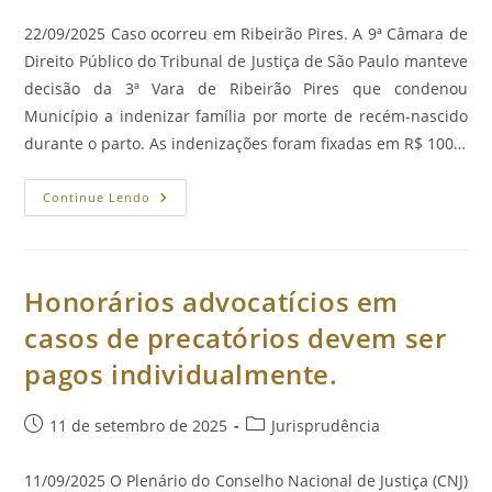
publicado:
do
post:
22/09/2025 Caso ocorreu em Ribeirão Pires. A 9ª Câmara de
Direito Público do Tribunal de Justiça de São Paulo manteve
decisão da 3ª Vara de Ribeirão Pires que condenou
Município a indenizar família por morte de recém-nascido
durante o parto. As indenizações foram fixadas em R$ 100…
Município
Continue Lendo
Indenizará
Família
De
Recém-
Nascido
Que
Honorários advocatícios em
Morreu
Por
casos de precatórios devem ser
Falhas
No
pagos individualmente.
Parto.
Post
Categoria
11 de setembro de 2025
Jurisprudência
publicado:
do
post:
11/09/2025 O Plenário do Conselho Nacional de Justiça (CNJ)