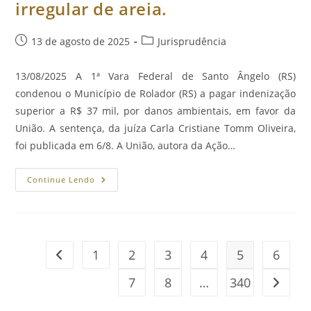
irregular de areia.
Post
Categoria
13 de agosto de 2025
Jurisprudência
publicado:
do
post:
13/08/2025 A 1ª Vara Federal de Santo Ângelo (RS)
condenou o Município de Rolador (RS) a pagar indenização
superior a R$ 37 mil, por danos ambientais, em favor da
União. A sentença, da juíza Carla Cristiane Tomm Oliveira,
foi publicada em 6/8. A União, autora da Ação…
Município
Continue Lendo
Gaúcho
Deverá
Indenizar
A
União
Por
Extração
1
2
3
4
5
6
Ir para a página anterior
Irregular
De
Areia.
7
8
…
340
Ir para