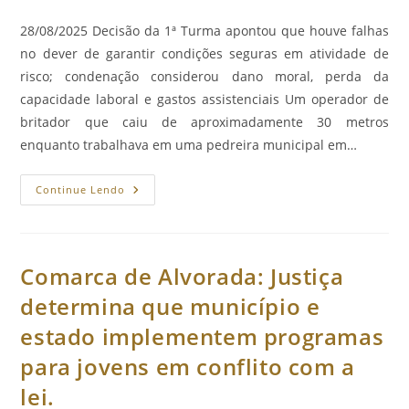
publicado:
do
post:
28/08/2025 Decisão da 1ª Turma apontou que houve falhas
no dever de garantir condições seguras em atividade de
risco; condenação considerou dano moral, perda da
capacidade laboral e gastos assistenciais Um operador de
britador que caiu de aproximadamente 30 metros
enquanto trabalhava em uma pedreira municipal em…
Município
Continue Lendo
E
Empresa
São
Condenados
A
Pagar
Comarca de Alvorada: Justiça
Mais
De
determina que município e
R$
1
estado implementem programas
Milhão
A
Trabalhador
para jovens em conflito com a
Que
Caiu
lei.
De
Pedreira.