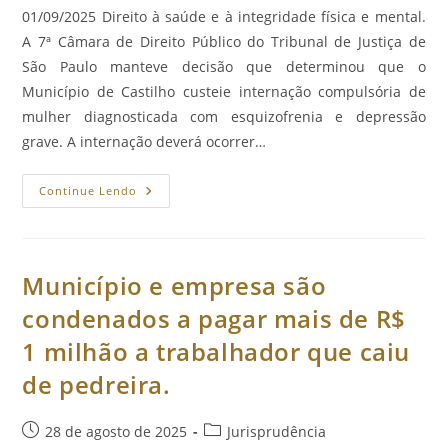
post:
01/09/2025 Direito à saúde e à integridade física e mental.
A 7ª Câmara de Direito Público do Tribunal de Justiça de
São Paulo manteve decisão que determinou que o
Município de Castilho custeie internação compulsória de
mulher diagnosticada com esquizofrenia e depressão
grave. A internação deverá ocorrer…
Município
Continue Lendo
Deverá
Custear
Internação
De
Mulher
Em
Município e empresa são
Situação
De
condenados a pagar mais de R$
Rua
Com
1 milhão a trabalhador que caiu
Esquizofrenia
E
Depressão.
de pedreira.
Post
Categoria
28 de agosto de 2025
Jurisprudência