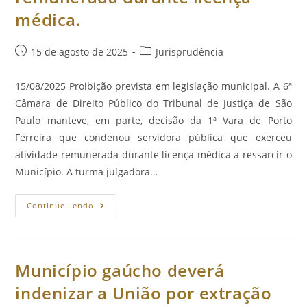
Jovens
Em
médica.
Conflito
Com
A
Lei.
Post
Categoria
15 de agosto de 2025
Jurisprudência
publicado:
do
post:
15/08/2025 Proibição prevista em legislação municipal. A 6ª
Câmara de Direito Público do Tribunal de Justiça de São
Paulo manteve, em parte, decisão da 1ª Vara de Porto
Ferreira que condenou servidora pública que exerceu
atividade remunerada durante licença médica a ressarcir o
Município. A turma julgadora…
Servidora
Continue Lendo
Ressarcirá
Município
Por
Exercer
Atividade
Remunerada
Município gaúcho deverá
Durante
Licença
indenizar a União por extração
Médica.