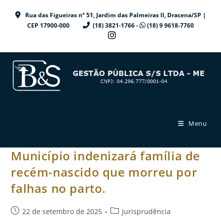
Ir
Rua das Figueiras nº 51, Jardim das Palmeiras II, Dracena/SP |
para
CEP 17900-000
(18) 3821-1766 -
(18) 9 9618-7760
o
conteúdo
Menu
Município indenizará família de
recém-nascido que morreu por
falhas no parto.
Post
Categoria
22 de setembro de 2025
Jurisprudência