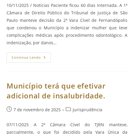
post:
10/11/2025 / Notícias Paciente ficou 60 dias internada. A 1ª
Câmara de Direito Público do Tribunal de Justiça de São
Paulo manteve decisão da 2ª Vara Cível de Fernandópolis
que condenou o Município a indenizar mulher que teve
complicações médicas após procedimento odontológico. A
indenização, por danos…
Município
Continue Lendo
É
Responsabilizado
Por
Complicação
Em
Cirurgia
Município terá que efetivar
Odontológica.
adicional de insalubridade.
Post
Categoria
7 de novembro de 2025
Jurisprudência
publicado:
do
post:
07/11/2025 A 2ª Câmara Cível do TJRN manteve,
parcialmente, o que foi decidido pela Vara Única da