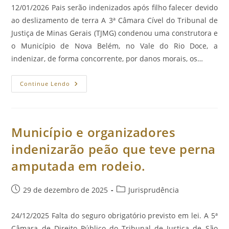
post:
12/01/2026 Pais serão indenizados após filho falecer devido
ao deslizamento de terra A 3ª Câmara Cível do Tribunal de
Justiça de Minas Gerais (TJMG) condenou uma construtora e
o Município de Nova Belém, no Vale do Rio Doce, a
indenizar, de forma concorrente, por danos morais, os…
Justiça
Continue Lendo
Condena
Construtora
E
Município
Por
Soterramento
Município e organizadores
De
Criança.
indenizarão peão que teve perna
amputada em rodeio.
Post
Categoria
29 de dezembro de 2025
Jurisprudência
publicado:
do
post:
24/12/2025 Falta do seguro obrigatório previsto em lei. A 5ª
Câmara de Direito Público do Tribunal de Justiça de São