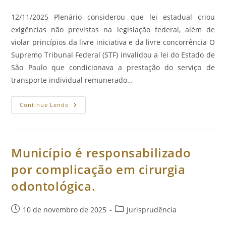
publicado:
do
post:
12/11/2025 Plenário considerou que lei estadual criou
exigências não previstas na legislação federal, além de
violar princípios da livre iniciativa e da livre concorrência O
Supremo Tribunal Federal (STF) invalidou a lei do Estado de
São Paulo que condicionava a prestação do serviço de
transporte individual remunerado…
STF
Continue Lendo
Invalida
Lei
Paulista
Que
Criava
Condições
Município é responsabilizado
Para
Serviço
por complicação em cirurgia
De
Mototáxis
odontológica.
Em
Municípios.
Post
Categoria
10 de novembro de 2025
Jurisprudência
publicado:
do