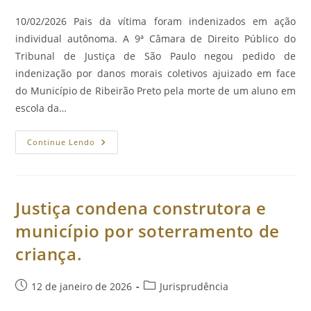
publicado:
do
post:
10/02/2026 Pais da vítima foram indenizados em ação
individual autônoma. A 9ª Câmara de Direito Público do
Tribunal de Justiça de São Paulo negou pedido de
indenização por danos morais coletivos ajuizado em face
do Município de Ribeirão Preto pela morte de um aluno em
escola da…
Morte
Continue Lendo
De
Aluno
Em
Escola
Municipal
Não
Justiça condena construtora e
Gera
Dano
município por soterramento de
Moral
Coletivo.
criança.
Post
Categoria
12 de janeiro de 2026
Jurisprudência
publicado:
do