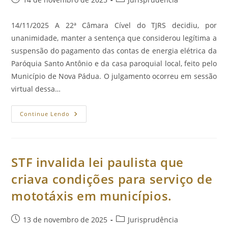
Uruguai.
publicado:
do
post:
14/11/2025 A 22ª Câmara Cível do TJRS decidiu, por
unanimidade, manter a sentença que considerou legítima a
suspensão do pagamento das contas de energia elétrica da
Paróquia Santo Antônio e da casa paroquial local, feito pelo
Município de Nova Pádua. O julgamento ocorreu em sessão
virtual dessa…
TJRS
Continue Lendo
Decide
Que
Município
Não
É
Obrigado
STF invalida lei paulista que
A
Custear
criava condições para serviço de
Energia
Elétrica
mototáxis em municípios.
De
Entidade
Religiosa.
Post
Categoria
13 de novembro de 2025
Jurisprudência