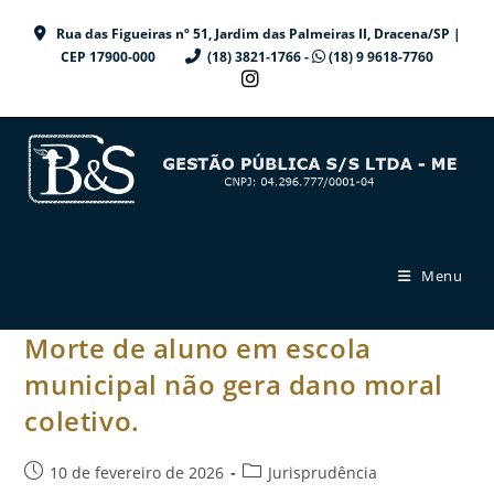
Ir
Rua das Figueiras nº 51, Jardim das Palmeiras II, Dracena/SP |
para
CEP 17900-000
(18) 3821-1766 -
(18) 9 9618-7760
o
conteúdo
Menu
Morte de aluno em escola
municipal não gera dano moral
coletivo.
Post
Categoria
10 de fevereiro de 2026
Jurisprudência