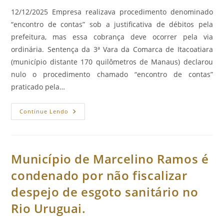
post:
12/12/2025 Empresa realizava procedimento denominado
“encontro de contas” sob a justificativa de débitos pela
prefeitura, mas essa cobrança deve ocorrer pela via
ordinária. Sentença da 3ª Vara da Comarca de Itacoatiara
(município distante 170 quilômetros de Manaus) declarou
nulo o procedimento chamado “encontro de contas”
praticado pela…
Em
Continue Lendo
Itacoatiara,
Justiça
Determina
Que
Concessionária
Devolva
Município de Marcelino Ramos é
Ao
Município
condenado por não fiscalizar
Valores
Pagos
despejo de esgoto sanitário no
Por
Contribuintes
Como
Rio Uruguai.
Taxa
De
Iluminação