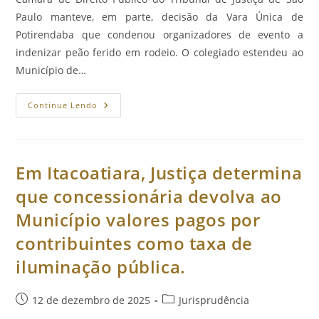
Paulo manteve, em parte, decisão da Vara Única de
Potirendaba que condenou organizadores de evento a
indenizar peão ferido em rodeio. O colegiado estendeu ao
Município de…
Município
Continue Lendo
E
Organizadores
Indenizarão
Peão
Que
Teve
Em Itacoatiara, Justiça determina
Perna
Amputada
que concessionária devolva ao
Em
Rodeio.
Município valores pagos por
contribuintes como taxa de
iluminação pública.
Post
Categoria
12 de dezembro de 2025
Jurisprudência
publicado:
do