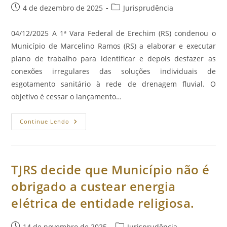
Pública.
Post
Categoria
4 de dezembro de 2025
Jurisprudência
publicado:
do
post:
04/12/2025 A 1ª Vara Federal de Erechim (RS) condenou o
Município de Marcelino Ramos (RS) a elaborar e executar
plano de trabalho para identificar e depois desfazer as
conexões irregulares das soluções individuais de
esgotamento sanitário à rede de drenagem fluvial. O
objetivo é cessar o lançamento…
Município
Continue Lendo
De
Marcelino
Ramos
É
Condenado
Por
TJRS decide que Município não é
Não
Fiscalizar
obrigado a custear energia
Despejo
De
elétrica de entidade religiosa.
Esgoto
Sanitário
No
Rio
Post
Categoria
14 de novembro de 2025
Jurisprudência