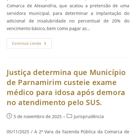
Comarca de Alexandria, que acatou a pretensão de uma
servidora municipal, para determinar a implantação do
adicional de insalubridade no percentual de 20% do
vencimento básico, bem como pagar as…
Município
Continue Lendo
Terá
Que
Efetivar
Adicional
De
Insalubridade.
Justiça determina que Município
de Parnamirim custeie exame
médico para idosa após demora
no atendimento pelo SUS.
Post
Categoria
5 de novembro de 2025
Jurisprudência
publicado:
do
post:
05/11/2025 / A 2ª Vara da Fazenda Pública da Comarca de