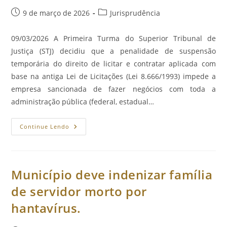
Preto
Post
Categoria
9 de março de 2026
Jurisprudência
publicado:
do
post:
09/03/2026 A Primeira Turma do Superior Tribunal de
Justiça (STJ) decidiu que a penalidade de suspensão
temporária do direito de licitar e contratar aplicada com
base na antiga Lei de Licitações (Lei 8.666/1993) impede a
empresa sancionada de fazer negócios com toda a
administração pública (federal, estadual…
Nova
Continue Lendo
Lei
De
Licitações
Não
Restringe
Alcance
Município deve indenizar família
De
Suspensão
de servidor morto por
Do
Direito
hantavírus.
De
Licitar
Aplicada
Sob