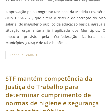
publicado:
do
post:
A aprovação pelo Congresso Nacional da Medida Provisória
(MP) 1.334/2026, que altera o critério de correção do piso
salarial do magistério público da educação básica, agrava a
situação orçamentária já fragilizada dos Municípios. O
impacto previsto pela Confederação Nacional de
Municípios (CNM) é de R$ 8 bilhões…
Aprovação
Continue Lendo
Do
Piso
Do
Magistério
Terá
Impacto
STF mantém competência da
De
R$
Justiça do Trabalho para
8
Bilhões
determinar cumprimento de
Para
Os
Municípios
normas de higiene e segurança
Em
2026.