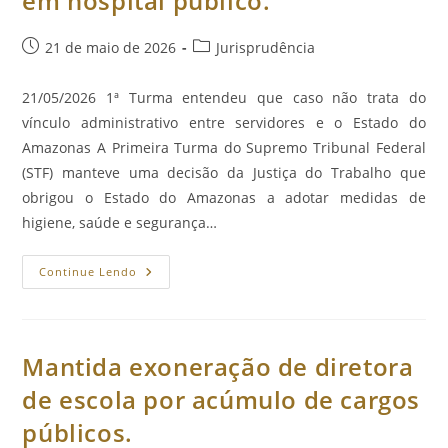
em hospital público.
Post
Categoria
21 de maio de 2026
Jurisprudência
publicado:
do
post:
21/05/2026 1ª Turma entendeu que caso não trata do
vínculo administrativo entre servidores e o Estado do
Amazonas A Primeira Turma do Supremo Tribunal Federal
(STF) manteve uma decisão da Justiça do Trabalho que
obrigou o Estado do Amazonas a adotar medidas de
higiene, saúde e segurança…
STF
Continue Lendo
Mantém
Competência
Da
Justiça
Do
Trabalho
Mantida exoneração de diretora
Para
Determinar
de escola por acúmulo de cargos
Cumprimento
De
públicos.
Normas
De