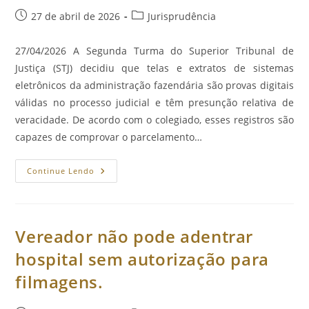
Post
Categoria
27 de abril de 2026
Jurisprudência
publicado:
do
post:
27/04/2026 A Segunda Turma do Superior Tribunal de
Justiça (STJ) decidiu que telas e extratos de sistemas
eletrônicos da administração fazendária são provas digitais
válidas no processo judicial e têm presunção relativa de
veracidade. De acordo com o colegiado, esses registros são
capazes de comprovar o parcelamento…
Telas
Continue Lendo
E
Extratos
Eletrônicos
Da
Fazenda
Pública
Vereador não pode adentrar
São
Provas
hospital sem autorização para
Válidas
Para
filmagens.
Fins
De
Interrupção
Da