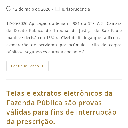
Higiene
E
Post
Categoria
12 de maio de 2026
Jurisprudência
Segurança
Em
publicado:
do
Hospital
post:
Público.
12/05/2026 Aplicação do tema nº 921 do STF. A 3ª Câmara
de Direito Público do Tribunal de Justiça de São Paulo
manteve decisão da 1ª Vara Cível de Ibitinga que ratificou a
exoneração de servidora por acúmulo ilícito de cargos
públicos. Segundo os autos, a apelante é…
Mantida
Continue Lendo
Exoneração
De
Diretora
De
Escola
Por
Telas e extratos eletrônicos da
Acúmulo
De
Fazenda Pública são provas
Cargos
Públicos.
válidas para fins de interrupção
da prescrição.