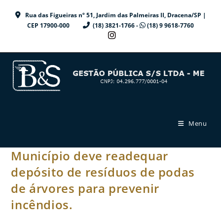
Ir
Rua das Figueiras nº 51, Jardim das Palmeiras II, Dracena/SP |
para
CEP 17900-000
(18) 3821-1766 -
(18) 9 9618-7760
o
conteúdo
Menu
Município deve readequar
depósito de resíduos de podas
de árvores para prevenir
incêndios.