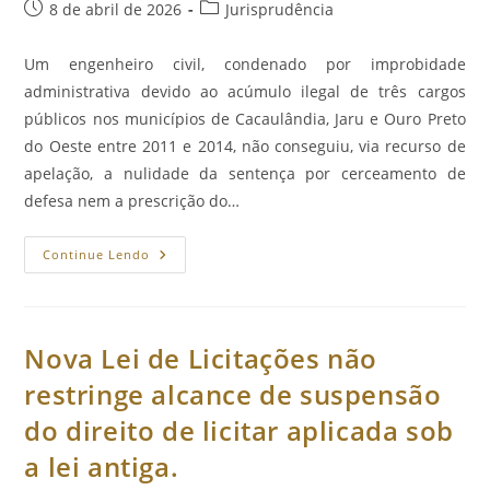
Post
Categoria
8 de abril de 2026
Jurisprudência
publicado:
do
post:
Um engenheiro civil, condenado por improbidade
administrativa devido ao acúmulo ilegal de três cargos
públicos nos municípios de Cacaulândia, Jaru e Ouro Preto
do Oeste entre 2011 e 2014, não conseguiu, via recurso de
apelação, a nulidade da sentença por cerceamento de
defesa nem a prescrição do…
Justiça
Continue Lendo
De
RO
Mantém
Condenação
De
Engenheiro
Nova Lei de Licitações não
Que
Acumulava
restringe alcance de suspensão
Cargos
Públicos
do direito de licitar aplicada sob
Em
Cacaulândia,
Jaru
a lei antiga.
E
Ouro