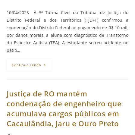
publicado:
do
post:
10/04/2026 A 3ª Turma Cível do Tribunal de Justiça do
Distrito Federal e dos Territórios (TJDFT) confirmou a
condenação do Distrito Federal ao pagamento de R$ 10 mil,
por danos morais, a aluna com diagnóstico de Transtorno
do Espectro Autista (TEA). A estudante sofreu acidente no
pátio…
TJDFT
Continue Lendo
Mantém
Condenação
Do
DF
Por
Omissão
Justiça de RO mantém
No
Cuidado
condenação de engenheiro que
De
Aluna
acumulava cargos públicos em
Autista
Cacaulândia, Jaru e Ouro Preto