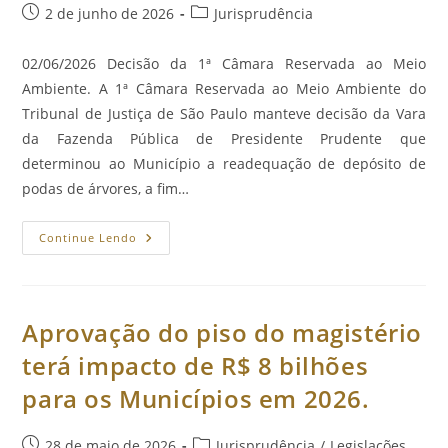
Post
Categoria
2 de junho de 2026
Jurisprudência
publicado:
do
post:
02/06/2026 Decisão da 1ª Câmara Reservada ao Meio
Ambiente. A 1ª Câmara Reservada ao Meio Ambiente do
Tribunal de Justiça de São Paulo manteve decisão da Vara
da Fazenda Pública de Presidente Prudente que
determinou ao Município a readequação de depósito de
podas de árvores, a fim…
Município
Continue Lendo
Deve
Readequar
Depósito
De
Resíduos
De
Aprovação do piso do magistério
Podas
De
terá impacto de R$ 8 bilhões
Árvores
Para
para os Municípios em 2026.
Prevenir
Incêndios.
Post
Categoria
28 de maio de 2026
Jurisprudência
/
Legislações