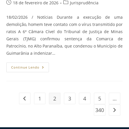
Post
Categoria
18 de fevereiro de 2026
Jurisprudência
A
Lei
publicado:
do
Antiga.
post:
18/02/2026 / Notícias Durante a execução de uma
demolição, homem teve contato com o vírus transmitido por
ratos A 6ª Câmara Cível do Tribunal de Justiça de Minas
Gerais (TJMG) confirmou sentença da Comarca de
Patrocínio, no Alto Paranaíba, que condenou o Município de
Guimarânia a indenizar…
Município
Continue Lendo
Deve
Indenizar
Família
De
Servidor
Morto
Por
1
2
3
4
5
…
Ir para a página anterior
Hantavírus.
340
Ir para