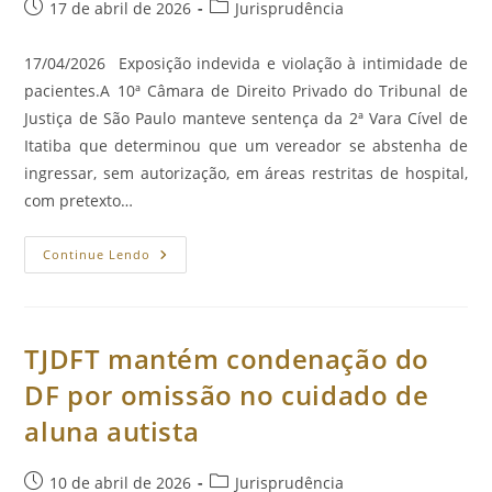
Post
Categoria
17 de abril de 2026
Jurisprudência
Prescrição.
publicado:
do
post:
17/04/2026 Exposição indevida e violação à intimidade de
pacientes.A 10ª Câmara de Direito Privado do Tribunal de
Justiça de São Paulo manteve sentença da 2ª Vara Cível de
Itatiba que determinou que um vereador se abstenha de
ingressar, sem autorização, em áreas restritas de hospital,
com pretexto…
Vereador
Continue Lendo
Não
Pode
Adentrar
Hospital
Sem
Autorização
TJDFT mantém condenação do
Para
Filmagens.
DF por omissão no cuidado de
aluna autista
Post
Categoria
10 de abril de 2026
Jurisprudência