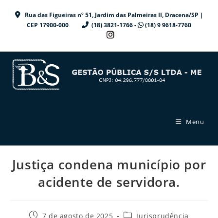
Ir
Rua das Figueiras nº 51, Jardim das Palmeiras II, Dracena/SP |
para
CEP 17900-000
(18) 3821-1766 -
(18) 9 9618-7760
o
conteúdo
Menu
Justiça condena município por
acidente de servidora.
Post
Categoria
7 de agosto de 2025
Jurisprudência