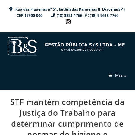
Ir
Rua das Figueiras nº 51, Jardim das Palmeiras II, Dracena/SP |
para
CEP 17900-000
(18) 3821-1766 -
(18) 9 9618-7760
o
conteúdo
Menu
STF mantém competência da
Justiça do Trabalho para
determinar cumprimento de
normas de higiene e