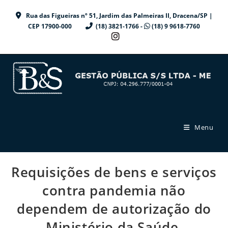
Ir
Rua das Figueiras nº 51, Jardim das Palmeiras II, Dracena/SP |
para
CEP 17900-000
(18) 3821-1766 -
(18) 9 9618-7760
o
conteúdo
Menu
Requisições de bens e serviços
contra pandemia não
dependem de autorização do
Ministério da Saúde.