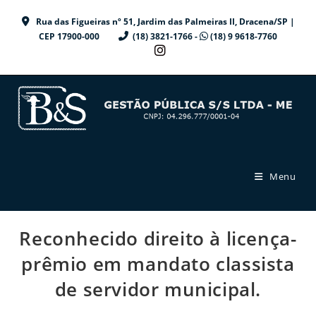
Ir
Rua das Figueiras nº 51, Jardim das Palmeiras II, Dracena/SP |
para
CEP 17900-000
(18) 3821-1766 -
(18) 9 9618-7760
o
conteúdo
Menu
Reconhecido direito à licença-
prêmio em mandato classista
de servidor municipal.