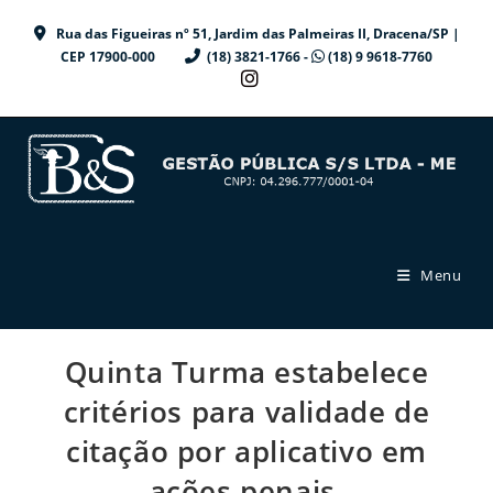
Ir
Rua das Figueiras nº 51, Jardim das Palmeiras II, Dracena/SP |
para
CEP 17900-000
(18) 3821-1766 -
(18) 9 9618-7760
o
conteúdo
Menu
Quinta Turma estabelece
critérios para validade de
citação por aplicativo em
ações penais.