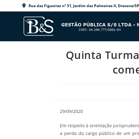
Ir
Rua das Figueiras nº 51, Jardim das Palmeiras II, Dracen
para
o
conteúdo
Quinta Turma 
come
29/09/2020
Em respeito à orientação jurisprudenc
a perda do cargo público de um pro