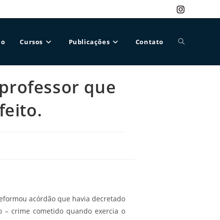
ão
Cursos
Publicações
Contato
Alternar
 professor que
pesquisa
eito.
do
site
) reformou acórdão que havia decretado
o – crime cometido quando exercia o