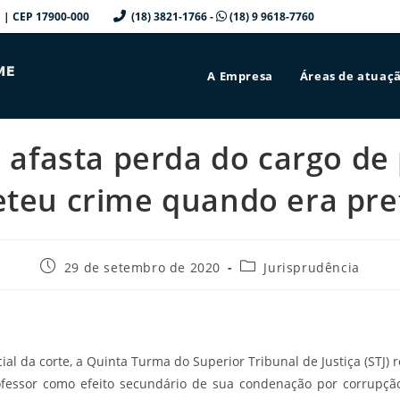
a/SP | CEP 17900-000
(18) 3821-1766 -
(18) 9 9618-7760
A Empresa
Áreas de atuaç
afasta perda do cargo de
teu crime quando era pref
Post
Categoria
29 de setembro de 2020
Jurisprudência
publicado:
do
post:
ial da corte, a Quinta Turma do Superior Tribunal de Justiça (STJ
fessor como efeito secundário de sua condenação por corrupçã