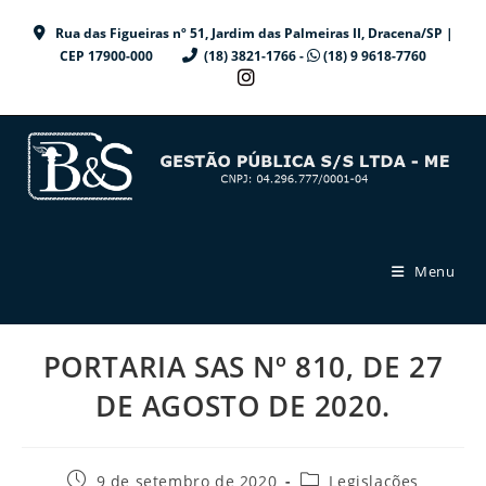
Ir
Rua das Figueiras nº 51, Jardim das Palmeiras II, Dracena/SP |
para
CEP 17900-000
(18) 3821-1766 -
(18) 9 9618-7760
o
conteúdo
Menu
PORTARIA SAS Nº 810, DE 27
DE AGOSTO DE 2020.
Post
Categoria
9 de setembro de 2020
Legislações