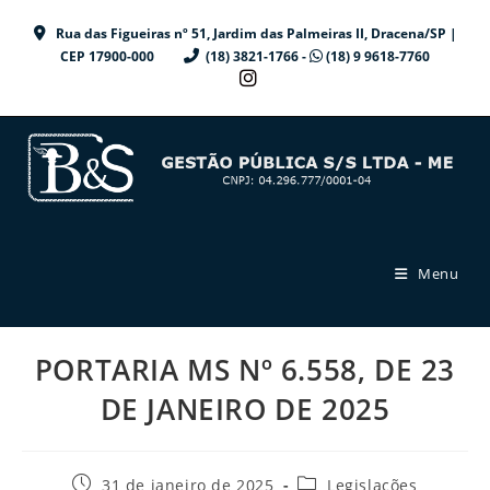
Ir
Rua das Figueiras nº 51, Jardim das Palmeiras II, Dracena/SP |
para
CEP 17900-000
(18) 3821-1766 -
(18) 9 9618-7760
o
conteúdo
Menu
PORTARIA MS Nº 6.558, DE 23
DE JANEIRO DE 2025
Post
Categoria
31 de janeiro de 2025
Legislações