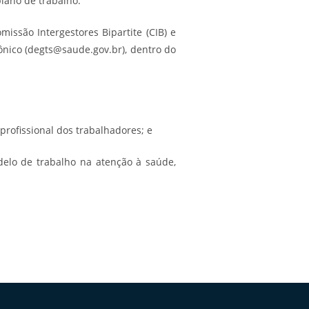
plano de trabalho.
issão Intergestores Bipartite (CIB) e
ônico (degts@saude.gov.br), dentro do
 profissional dos trabalhadores; e
delo de trabalho na atenção à saúde,