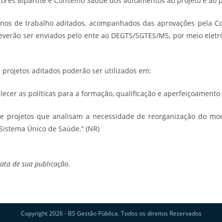
tores Bipartite e Conselho Saúde dos aditamentos ao projeto e ao 
anos de trabalho aditados, acompanhados das aprovações pela Com
everão ser enviados pelo ente ao DEGTS/SGTES/MS, por meio eletr
s projetos aditados poderão ser utilizados em:
lecer as políticas para a formação, qualificação e aperfeiçoamento
nte projetos que analisam a necessidade de reorganização do mo
 Sistema Único de Saúde.” (NR)
data de sua publicação.
Copyright 2026 - BS Gestão Pública. Todos os direitos Reservados