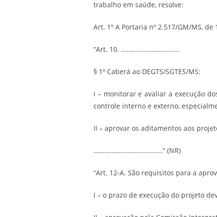
trabalho em saúde, resolve:
Art. 1º A Portaria nº 2.517/GM/MS, de
“Art. 10. ……………………………
§ 1º Caberá ao DEGTS/SGTES/MS:
I – monitorar e avaliar a execução d
controle interno e externo, especialm
II – aprovar os aditamentos aos projeto
…………………………………” (NR)
“Art. 12-A. São requisitos para a apr
I – o prazo de execução do projeto dev