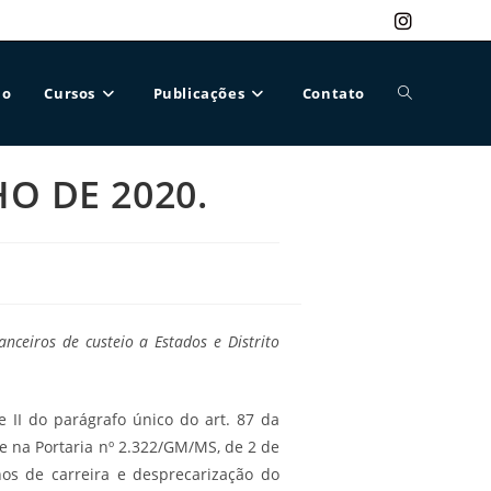
ão
Cursos
Publicações
Contato
Alternar
HO DE 2020.
pesquisa
do
nceiros de custeio a Estados e Distrito
site
e II do parágrafo único do art. 87 da
0 e na Portaria nº 2.322/GM/MS, de 2 de
nos de carreira e desprecarização do