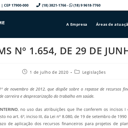
a/SP | CEP 17900-000
(18) 3821-1766 -
(18) 9 9618-7760
A Empresa
Áreas de atuaç
S Nº 1.654, DE 29 DE JUN
Post
Categoria
1 de julho de 2020
Legislações
publicado:
do
post:
º de novembro de 2012, que dispõe sobre o repasse de recursos fina
de carreira e desprecarização do trabalho em saúde.
INTERINO
, no uso das atribuições que lhe conferem os incisos I 
sto no art. 6º, inciso III, da Lei nº 8.080, de 19 de setembro de 199
zo de aplicação dos recursos financeiros para projetos de pla