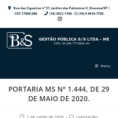
Ir
Rua das Figueiras nº 51, Jardim das Palmeiras II, Dracena/SP |
para
CEP 17900-000
(18) 3821-1766 -
(18) 9 9618-7760
o
conteúdo
Menu
PORTARIA MS Nº 1.444, DE 29
DE MAIO DE 2020.
Post
Categoria
1 de junho de 2020
Legislações