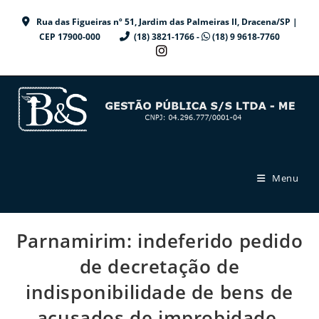
Ir
Rua das Figueiras nº 51, Jardim das Palmeiras II, Dracena/SP |
para
CEP 17900-000
(18) 3821-1766 -
(18) 9 9618-7760
o
conteúdo
Menu
Parnamirim: indeferido pedido
de decretação de
indisponibilidade de bens de
acusados de improbidade.