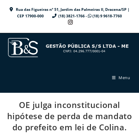
Ir
Rua das Figueiras nº 51, Jardim das Palmeiras II, Dracena/SP |
para
CEP 17900-000
(18) 3821-1766 -
(18) 9 9618-7760
o
conteúdo
Menu
OE julga inconstitucional
hipótese de perda de mandato
do prefeito em lei de Colina.