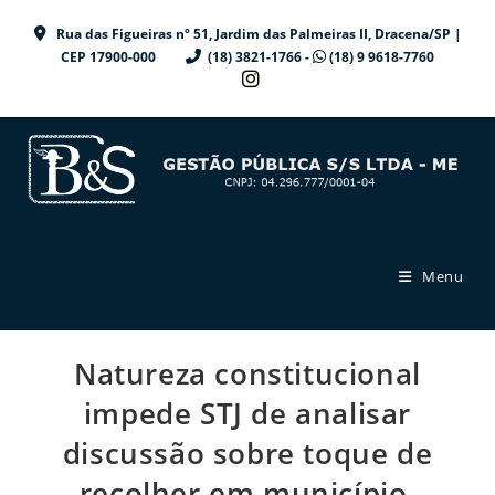
Ir
Rua das Figueiras nº 51, Jardim das Palmeiras II, Dracena/SP |
para
CEP 17900-000
(18) 3821-1766 -
(18) 9 9618-7760
o
conteúdo
Menu
Natureza constitucional
impede STJ de analisar
discussão sobre toque de
recolher em município.