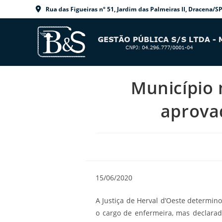
Ir
Rua das Figueiras nº 51, Jardim das Palmeiras II, Dracen
para
o
conteúdo
Município 
aprova
15/06/2020
A Justiça de Herval d’Oeste determi
o cargo de enfermeira, mas declarad