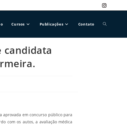
ão
Cursos
Publicações
Contato
Alternar
e candidata
pesquisa
rmeira.
do
site
ta aprovada em concurso público para
rdo com os autos, a avaliação médica