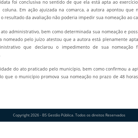
ata foi conclusiva no sentido de que ela está apta ao exercíci
 a coluna. Em ação ajuizada na comarca, a autora apontou que n
 o resultado da avaliação não poderia impedir sua nomeação ao ca
ato administrativo, bem como determinada sua nomeação e posse. 
ta nomeado pelo juízo atestou que a autora está plenamente apta
nistrativo que declarou o impedimento de sua nomeação fe
.
alidade do ato praticado pelo município, bem como confirmou a apti
do que o município promova sua nomeação no prazo de 48 horas. 
Copyright 2026 - BS Gestão Pública. Todos os direitos Reservados