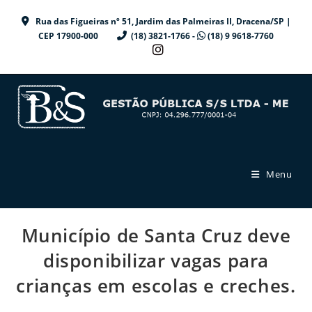
Ir
Rua das Figueiras nº 51, Jardim das Palmeiras II, Dracena/SP |
para
CEP 17900-000
(18) 3821-1766 -
(18) 9 9618-7760
o
conteúdo
Menu
Município de Santa Cruz deve
disponibilizar vagas para
crianças em escolas e creches.