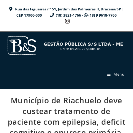
Ir
Rua das Figueiras nº 51, Jardim das Palmeiras II, Dracena/SP |
para
CEP 17900-000
(18) 3821-1766 -
(18) 9 9618-7760
o
conteúdo
Menu
Município de Riachuelo deve
custear tratamento de
paciente com epilepsia, deficit
cognitivo e enurese primária.