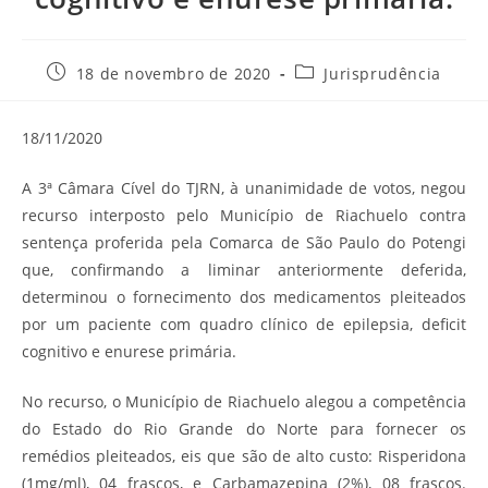
Post
Categoria
18 de novembro de 2020
Jurisprudência
publicado:
do
post:
18/11/2020
A 3ª Câmara Cível do TJRN, à unanimidade de votos, negou
recurso interposto pelo Município de Riachuelo contra
sentença proferida pela Comarca de São Paulo do Potengi
que, confirmando a liminar anteriormente deferida,
determinou o fornecimento dos medicamentos pleiteados
por um paciente com quadro clínico de epilepsia, deficit
cognitivo e enurese primária.
No recurso, o Município de Riachuelo alegou a competência
do Estado do Rio Grande do Norte para fornecer os
remédios pleiteados, eis que são de alto custo: Risperidona
(1mg/ml), 04 frascos, e Carbamazepina (2%), 08 frascos.