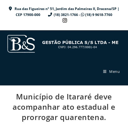
Ir
Rua das Figueiras nº 51, Jardim das Palmeiras II, Dracena/SP |
para
CEP 17900-000
(18) 3821-1766 -
(18) 9 9618-7760
o
conteúdo
Menu
Município de Itararé deve
acompanhar ato estadual e
prorrogar quarentena.