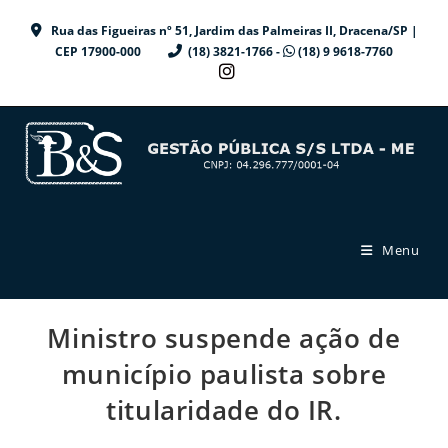
Ir
Rua das Figueiras nº 51, Jardim das Palmeiras II, Dracena/SP |
para
CEP 17900-000
(18) 3821-1766 -
(18) 9 9618-7760
o
conteúdo
Menu
Ministro suspende ação de
município paulista sobre
titularidade do IR.