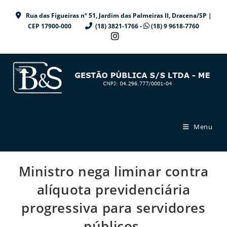
Ir
Rua das Figueiras nº 51, Jardim das Palmeiras II, Dracena/SP |
para
CEP 17900-000
(18) 3821-1766 -
(18) 9 9618-7760
o
conteúdo
Menu
Ministro nega liminar contra
alíquota previdenciária
progressiva para servidores
públicos.