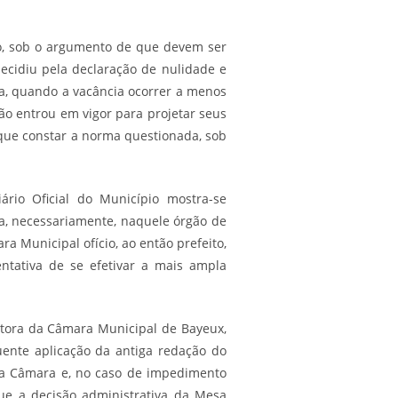
ão, sob o argumento de que devem ser
decidiu pela declaração de nulidade e
eta, quando a vacância ocorrer a menos
ão entrou em vigor para projetar seus
a que constar a norma questionada, sob
rio Oficial do Município mostra-se
ra, necessariamente, naquele órgão de
 Municipal ofício, ao então prefeito,
ntativa de se efetivar a mais ampla
etora da Câmara Municipal de Bayeux,
ente aplicação da antiga redação do
 da Câmara e, no caso de impedimento
que a decisão administrativa da Mesa