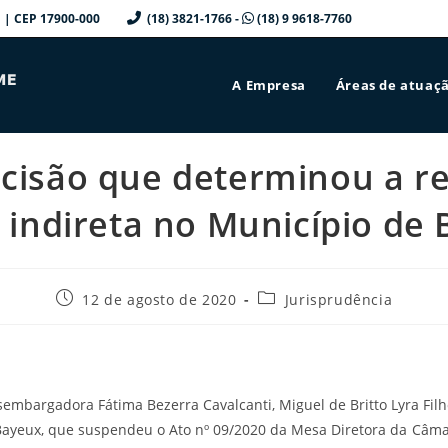
a/SP | CEP 17900-000
(18) 3821-1766 -
(18) 9 9618-7760
A Empresa
Áreas de atuaç
cisão que determinou a re
o indireta no Município de 
Post
Categoria
12 de agosto de 2020
Jurisprudência
publicado:
do
post:
sembargadora Fátima Bezerra Cavalcanti, Miguel de Britto Lyra Filh
e Bayeux, que suspendeu o Ato nº 09/2020 da Mesa Diretora da Câm