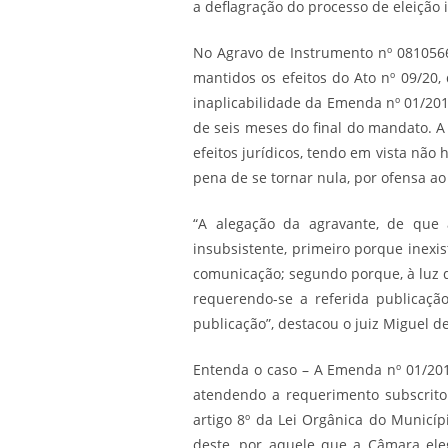
a deflagração do processo de eleição 
No Agravo de Instrumento nº 0810566
mantidos os efeitos do Ato nº 09/20,
inaplicabilidade da Emenda nº 01/2019
de seis meses do final do mandato. A
efeitos jurídicos, tendo em vista não
pena de se tornar nula, por ofensa ao
“A alegação da agravante, de que 
insubsistente, primeiro porque inexi
comunicação; segundo porque, à luz d
requerendo-se a referida publicaçã
publicação”, destacou o juiz Miguel d
Entenda o caso – A Emenda nº 01/201
atendendo a requerimento subscrito
artigo 8º da Lei Orgânica do Municí
deste, por aquele que a Câmara eleg