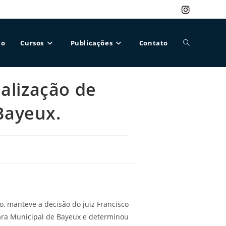
ão
Cursos
Publicações
Contato
Alternar
alização de
pesquisa
Bayeux.
do
site
o, manteve a decisão do juiz Francisco
ara Municipal de Bayeux e determinou