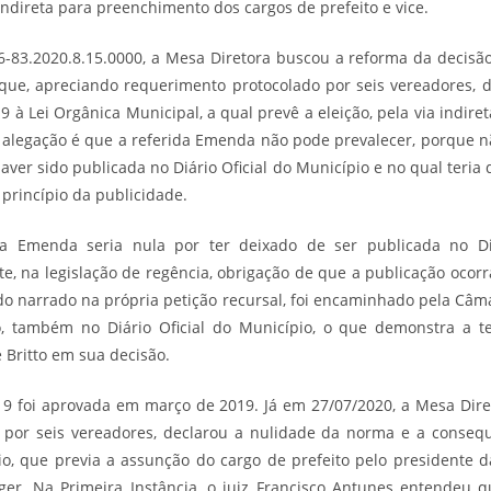
indireta para preenchimento dos cargos de prefeito e vice.
-83.2020.8.15.0000, a Mesa Diretora buscou a reforma da decis
 que, apreciando requerimento protocolado por seis vereadores, 
 à Lei Orgânica Municipal, a qual prevê a eleição, pela via indir
 alegação é que a referida Emenda não pode prevalecer, porque n
 haver sido publicada no Diário Oficial do Município e no qual teri
 princípio da publicidade.
a Emenda seria nula por ter deixado de ser publicada no Diá
ste, na legislação de regência, obrigação de que a publicação ocor
o narrado na própria petição recursal, foi encaminhado pela Câmara
o, também no Diário Oficial do Município, o que demonstra a te
e Britto em sua decisão.
9 foi aprovada em março de 2019. Já em 27/07/2020, a Mesa Dir
 por seis vereadores, declarou a nulidade da norma e a consequ
pio, que previa a assunção do cargo de prefeito pelo presidente
er. Na Primeira Instância, o juiz Francisco Antunes entendeu 