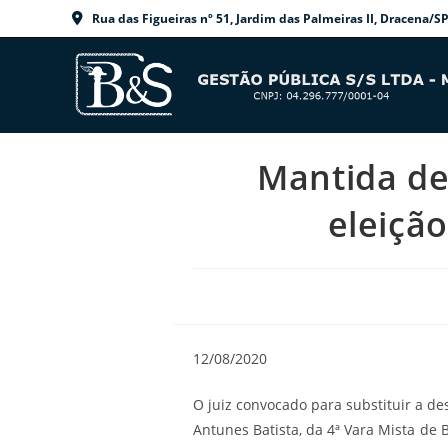
Ir
Rua das Figueiras nº 51, Jardim das Palmeiras II, Dracen
para
o
conteúdo
Mantida de
eleiçã
12/08/2020
O juiz convocado para substituir a de
Antunes Batista, da 4ª Vara Mista d