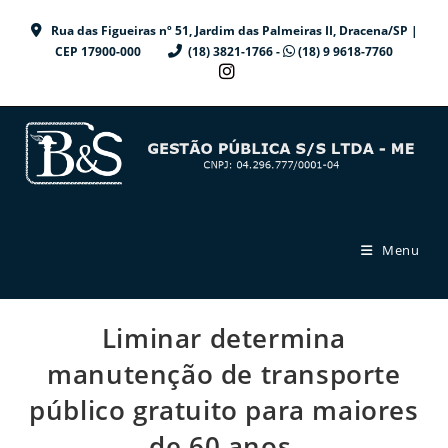
Ir
Rua das Figueiras nº 51, Jardim das Palmeiras II, Dracena/SP |
para
CEP 17900-000
(18) 3821-1766 -
(18) 9 9618-7760
o
conteúdo
Menu
Liminar determina
manutenção de transporte
público gratuito para maiores
de 60 anos.