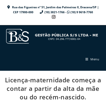
Ir
Rua das Figueiras nº 51, Jardim das Palmeiras II, Dracena/SP |
para
CEP 17900-000
(18) 3821-1766 -
(18) 9 9618-7760
o
conteúdo
Menu
Licença-maternidade começa a
contar a partir da alta da mãe
ou do recém-nascido.