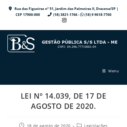
Ir
Rua das Figueiras nº 51, Jardim das Palmeiras II, Dracena/SP |
para
CEP 17900-000
(18) 3821-1766 -
(18) 9 9618-7760
o
conteúdo
Menu
LEI Nº 14.039, DE 17 DE
AGOSTO DE 2020.
Post
Categoria
18 de agosto de 2020
Legislações