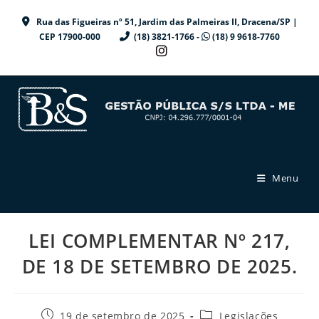
Ir
Rua das Figueiras nº 51, Jardim das Palmeiras II, Dracena/SP |
para
CEP 17900-000
(18) 3821-1766 -
(18) 9 9618-7760
o
conteúdo
Menu
LEI COMPLEMENTAR Nº 217,
DE 18 DE SETEMBRO DE 2025.
Post
Categoria
19 de setembro de 2025
Legislações