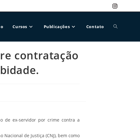
ão
Cursos
Publicações
Contato
Alternar
bre contratação
pesquisa
bidade.
do
site
o de ex-servidor por crime contra a
ho Nacional de Justiça (CNJ), bem como