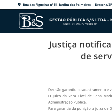
Ir
Rua das Figueiras nº 51, Jardim das Palmeiras II, Dracen
para
o
conteúdo
Justiça notifi
de ser
Decisão garantiu o cadastramento e v
O Juízo da Vara Cível de Sena Madu
Administração Pública.
Para garantia da punição, a juíza de 