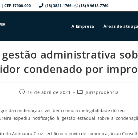
a/SP | CEP 17900-000
(18) 3821-1766 -
(18) 9 9618-7760
A Empresa
Áreas de atuaç
ca gestão administrativa so
vidor condenado por impro
Post
Categoria
16 de abril de 2021
Jurisprudência
publicado:
do
post:
igor da condenação cível, bem como a inelegibilidade do réu
reira expediu notificação à gestão estadual sobre a condenaçã
Direito Adimaura Cruz certificou o envio de comunicação ao Consel