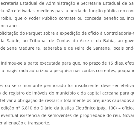
 Secretaria Estadual de Administração e Secretaria Estadual de 
nda não efetivadas, medidas para a perda de função pública do co
ibiu que o Poder Público contrate ou conceda benefícios, incent
inco anos.
olicitação do Parquet sobre a expedição de ofício à Controladoria
da Saúde, ao Tribunal de Contas do Acre e da Bahia, ao gove
 de Sena Madureira, Itaberaba e de Feira de Santana, locais o
 intimou-se a parte executada para que, no prazo de 15 dias, ef
s, a magistrada autorizou a pesquisa nas contas correntes, poupanç
es ou se o montante penhorado for insuficiente, deve ser efetiva
ios de registro de imóveis do município e da capital acreana para
tivar a obrigação de ressarcir totalmente os prejuízos causados a
dição n° 6.810 do Diário da Justiça Eletrônico (pág. 106) – ofici
a eventual existência de semoventes de propriedade do réu. Nova
r alienação e transporte.