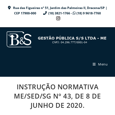
Ir
Rua das Figueiras nº 51, Jardim das Palmeiras II, Dracena/SP |
para
CEP 17900-000
(18) 3821-1766 -
(18) 9 9618-7760
o
conteúdo
Menu
INSTRUÇÃO NORMATIVA
ME/SED/SG Nº 43, DE 8 DE
JUNHO DE 2020.