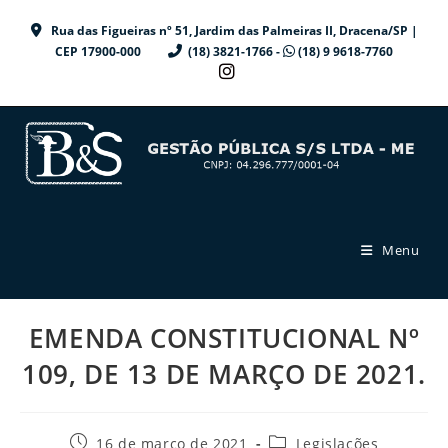
Ir
Rua das Figueiras nº 51, Jardim das Palmeiras II, Dracena/SP |
para
CEP 17900-000
(18) 3821-1766 -
(18) 9 9618-7760
o
conteúdo
Menu
EMENDA CONSTITUCIONAL Nº
109, DE 13 DE MARÇO DE 2021.
Post
Categoria
16 de março de 2021
Legislações