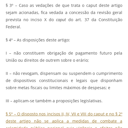
§ 3º – Caso as vedações de que trata o caput deste artigo
sejam acionadas, fica vedada a concessão da revisão geral
prevista no inciso X do
caput
do art. 37 da Constituição
Federal.
§ 4º – As disposições deste artigo:
I – não constituem obrigação de pagamento futuro pela
União ou direitos de outrem sobre o erário;
II – não revogam, dispensam ou suspendem o cumprimento
de dispositivos constitucionais e legais que disponham
sobre metas fiscais ou limites máximos de despesas; e
III – aplicam-se também a proposições legislativas.
§ 5º – O disposto nos incisos II, IV, VII e VIII do caput e no § 2º
deste artigo não se aplica a medidas de combate a