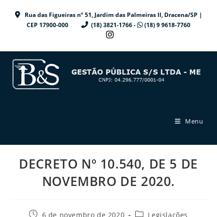
Ir
Rua das Figueiras nº 51, Jardim das Palmeiras II, Dracena/SP |
para
CEP 17900-000
(18) 3821-1766 -
(18) 9 9618-7760
o
conteúdo
Menu
DECRETO Nº 10.540, DE 5 DE
NOVEMBRO DE 2020.
Post
Categoria
6 de novembro de 2020
Legislações