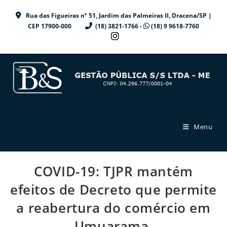
Ir
Rua das Figueiras nº 51, Jardim das Palmeiras II, Dracena/SP |
para
CEP 17900-000
(18) 3821-1766 -
(18) 9 9618-7760
o
conteúdo
Menu
COVID-19: TJPR mantém
efeitos de Decreto que permite
a reabertura do comércio em
Umuarama.