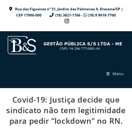
Ir
Rua das Figueiras nº 51, Jardim das Palmeiras II, Dracena/SP |
para
CEP 17900-000
(18) 3821-1766 -
(18) 9 9618-7760
o
conteúdo
Menu
Covid-19: Justiça decide que
sindicato não tem legitimidade
para pedir “lockdown” no RN.