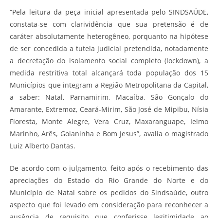
“Pela leitura da peça inicial apresentada pelo SINDSAÚDE,
constata-se com clarividência que sua pretensão é de
caráter absolutamente heterogêneo, porquanto na hipótese
de ser concedida a tutela judicial pretendida, notadamente
a decretação do isolamento social completo (lockdown), a
medida restritiva total alcançará toda população dos 15
Municípios que integram a Região Metropolitana da Capital,
a saber: Natal, Parnamirim, Macaíba, São Gonçalo do
Amarante, Extremoz, Ceará-Mirim, São José de Mipibu, Nísia
Floresta, Monte Alegre, Vera Cruz, Maxaranguape, Ielmo
Marinho, Arês, Goianinha e Bom Jesus”, avalia o magistrado
Luiz Alberto Dantas.
De acordo com o julgamento, feito após o recebimento das
apreciações do Estado do Rio Grande do Norte e do
Município de Natal sobre os pedidos do Sindsaúde, outro
aspecto que foi levado em consideração para reconhecer a
ausência de requisito que conferisse legitimidade ao