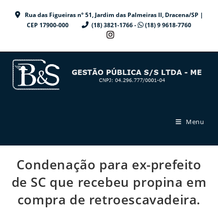
Ir
Rua das Figueiras nº 51, Jardim das Palmeiras II, Dracena/SP |
para
CEP 17900-000
(18) 3821-1766 -
(18) 9 9618-7760
o
conteúdo
Menu
Condenação para ex-prefeito
de SC que recebeu propina em
compra de retroescavadeira.