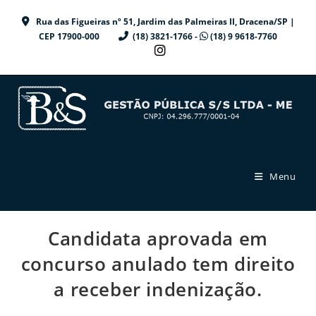
Ir
Rua das Figueiras nº 51, Jardim das Palmeiras II, Dracena/SP |
para
CEP 17900-000
(18) 3821-1766 -
(18) 9 9618-7760
o
conteúdo
Menu
Candidata aprovada em
concurso anulado tem direito
a receber indenização.