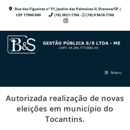
Ir
Rua das Figueiras nº 51, Jardim das Palmeiras II, Dracena/SP |
para
CEP 17900-000
(18) 3821-1766 -
(18) 9 9618-7760
o
conteúdo
Menu
Autorizada realização de novas
eleições em município do
Tocantins.