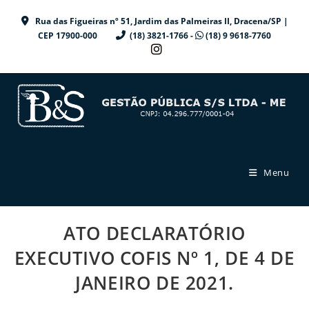
Ir
Rua das Figueiras nº 51, Jardim das Palmeiras II, Dracena/SP |
para
CEP 17900-000
(18) 3821-1766 -
(18) 9 9618-7760
o
conteúdo
Menu
ATO DECLARATÓRIO
EXECUTIVO COFIS Nº 1, DE 4 DE
JANEIRO DE 2021.