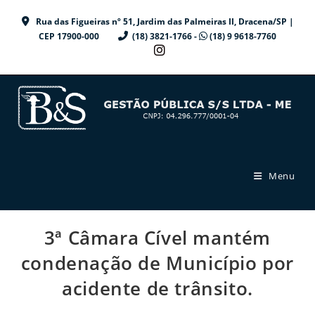
Ir
Rua das Figueiras nº 51, Jardim das Palmeiras II, Dracena/SP |
para
CEP 17900-000
(18) 3821-1766 -
(18) 9 9618-7760
o
conteúdo
Menu
3ª Câmara Cível mantém
condenação de Município por
acidente de trânsito.