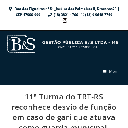
Ir
Rua das Figueiras nº 51, Jardim das Palmeiras II, Dracena/SP |
para
CEP 17900-000
(18) 3821-1766 -
(18) 9 9618-7760
o
conteúdo
Menu
11ª Turma do TRT-RS
reconhece desvio de função
em caso de gari que atuava
como guarda municipal.